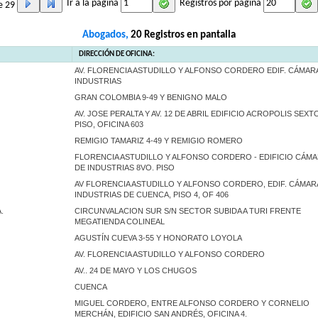
Ir a la página
Registros por página
e 29
Abogados,
20 Registros en pantalla
DIRECCIÓN DE OFICINA:
AV. FLORENCIA ASTUDILLO Y ALFONSO CORDERO EDIF. CÁMAR
INDUSTRIAS
GRAN COLOMBIA 9-49 Y BENIGNO MALO
AV. JOSE PERALTA Y AV. 12 DE ABRIL EDIFICIO ACROPOLIS SEXT
PISO, OFICINA 603
REMIGIO TAMARIZ 4-49 Y REMIGIO ROMERO
FLORENCIA ASTUDILLO Y ALFONSO CORDERO - EDIFICIO CÁM
DE INDUSTRIAS 8VO. PISO
AV FLORENCIA ASTUDILLO Y ALFONSO CORDERO, EDIF. CÁMAR
INDUSTRIAS DE CUENCA, PISO 4, OF 406
.
CIRCUNVALACION SUR S/N SECTOR SUBIDA A TURI FRENTE
MEGATIENDA COLINEAL
AGUSTÍN CUEVA 3-55 Y HONORATO LOYOLA
AV. FLORENCIA ASTUDILLO Y ALFONSO CORDERO
AV.. 24 DE MAYO Y LOS CHUGOS
CUENCA
MIGUEL CORDERO, ENTRE ALFONSO CORDERO Y CORNELIO
MERCHÁN, EDIFICIO SAN ANDRÉS, OFICINA 4.