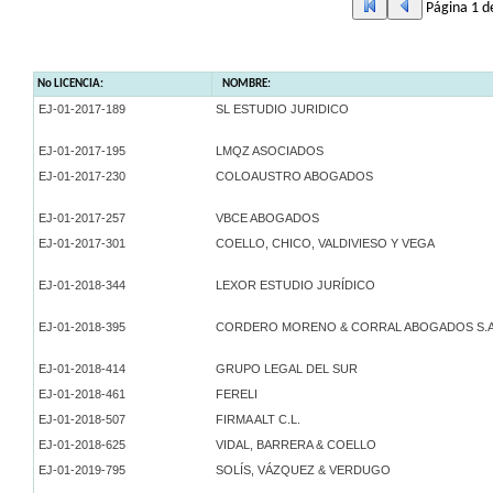
Página 1 d
No LICENCIA:
NOMBRE:
EJ-01-2017-189
SL ESTUDIO JURIDICO
EJ-01-2017-195
LMQZ ASOCIADOS
EJ-01-2017-230
COLOAUSTRO ABOGADOS
EJ-01-2017-257
VBCE ABOGADOS
EJ-01-2017-301
COELLO, CHICO, VALDIVIESO Y VEGA
EJ-01-2018-344
LEXOR ESTUDIO JURÍDICO
EJ-01-2018-395
CORDERO MORENO & CORRAL ABOGADOS S.A
EJ-01-2018-414
GRUPO LEGAL DEL SUR
EJ-01-2018-461
FERELI
EJ-01-2018-507
FIRMA ALT C.L.
EJ-01-2018-625
VIDAL, BARRERA & COELLO
EJ-01-2019-795
SOLÍS, VÁZQUEZ & VERDUGO